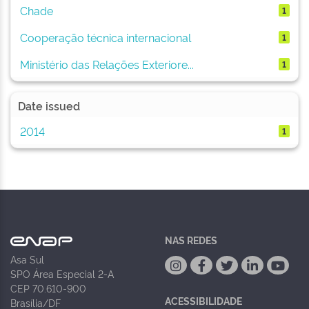
Chade
1
Cooperação técnica internacional
1
Ministério das Relações Exteriore...
1
Date issued
2014
1
NAS REDES
Asa Sul
SPO Área Especial 2-A
CEP 70.610-900
ACESSIBILIDADE
Brasília/DF