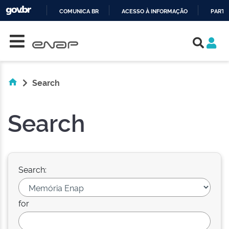
COMUNICA BR
ACESSO À INFORMAÇÃO
PARTI
Skip navigation
IR
PARA
O
CONTEÚDO
Search
Search
Search:
for