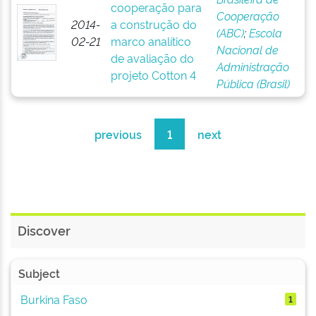
cooperação para
Cooperação
2014-
a construção do
(ABC)
;
Escola
02-21
marco analítico
Nacional de
de avaliação do
Administração
projeto Cotton 4
Pública (Brasil)
previous
1
next
Discover
Subject
Burkina Faso
1