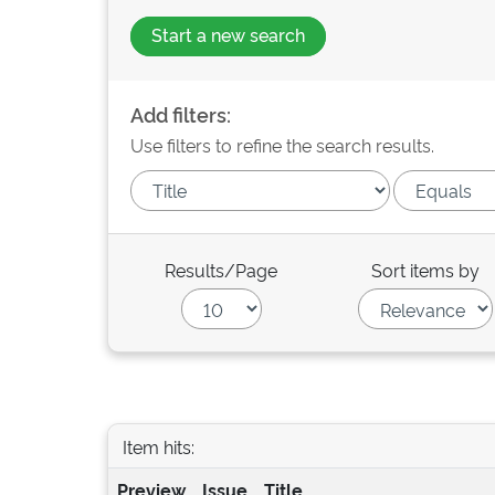
Start a new search
Add filters:
Use filters to refine the search results.
Results/Page
Sort items by
Item hits:
Preview
Issue
Title