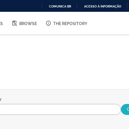
COMUNICA BR
ACESSO À INFORMAÇÃO
IR
PARA
ES
BROWSE
THE REPOSITORY
O
CONTEÚDO
r