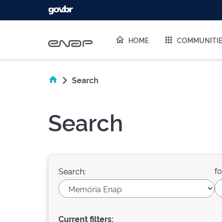
Skip navigation
HOME
COMMUNITI
Search
Search
fo
Search:
Current filters: