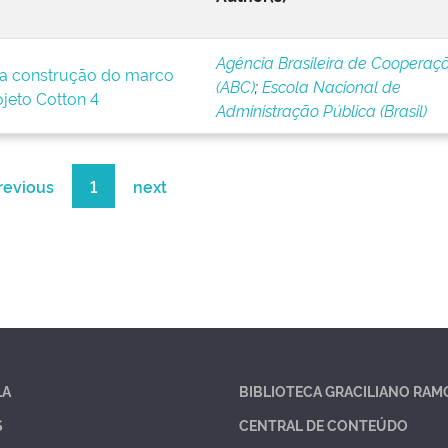
Agência Brasileira de Cooperaç
a construção do marco
(ABC)
;
Escola Nacional de
ojeto Cotton 4
Administração Pública (Brasil)
revious
1
next
LA
BIBLIOTECA GRACILIANO RAM
S
CENTRAL DE CONTEÚDO