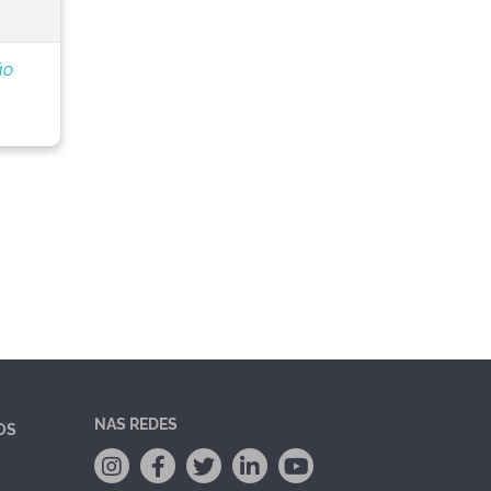
ão
NAS REDES
OS