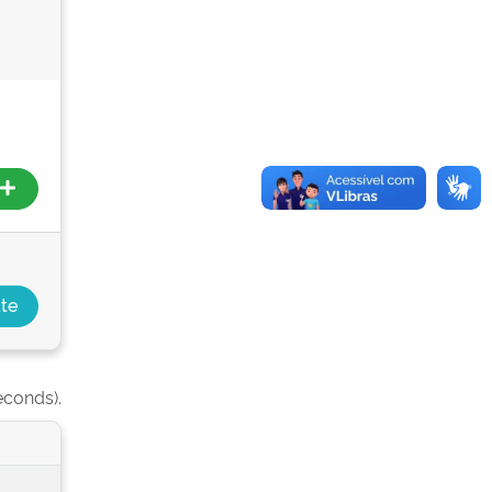
econds).