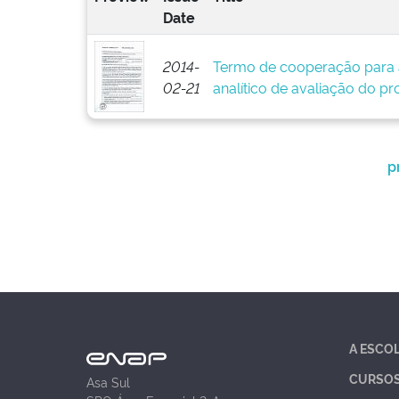
Date
2014-
Termo de cooperação para 
02-21
analítico de avaliação do pr
p
A ESCO
CURSO
Asa Sul