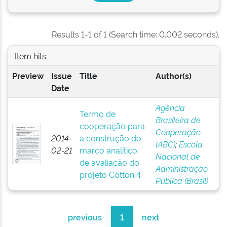
Results 1-1 of 1 (Search time: 0.002 seconds).
Item hits:
Preview
Issue
Title
Author(s)
Date
Agência
Termo de
Brasileira de
cooperação para
Cooperação
2014-
a construção do
(ABC)
;
Escola
02-21
marco analítico
Nacional de
de avaliação do
Administração
projeto Cotton 4
Pública (Brasil)
previous
1
next