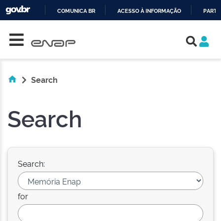
COMUNICA BR
ACESSO À INFORMAÇÃO
PARTI
Skip navigation
IR
PARA
O
CONTEÚDO
Search
Search
Search:
for