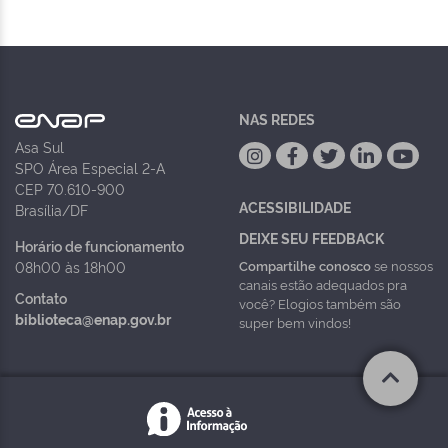
NAS REDES
Asa Sul
SPO Área Especial 2-A
CEP 70.610-900
ACESSIBILIDADE
Brasília/DF
DEIXE SEU FEEDBACK
Horário de funcionamento
Compartilhe conosco
se nossos
08h00 às 18h00
canais estão adequados pra
Contato
você? Elogios também são
biblioteca@enap.gov.br
super bem vindos!