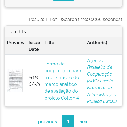
Results 1-1 of 1 (Search time: 0.066 seconds).
Item hits:
Preview
Issue
Title
Author(s)
Date
Agência
Termo de
Brasileira de
cooperação para
Cooperação
2014-
a construção do
(ABC)
;
Escola
02-21
marco analítico
Nacional de
de avaliação do
Administração
projeto Cotton 4
Pública (Brasil)
previous
1
next