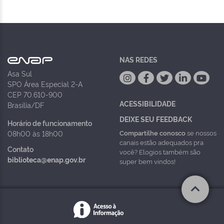
NAS REDES
Asa Sul
SPO Área Especial 2-A
CEP 70.610-900
ACESSIBILIDADE
Brasília/DF
DEIXE SEU FEEDBACK
Horário de funcionamento
Compartilhe conosco
se nossos
08h00 às 18h00
canais estão adequados pra
Contato
você? Elogios também são
biblioteca@enap.gov.br
super bem vindos!