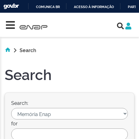
COMUNICA BR
ACESSO À INFORMAÇÃO
PARTI
Skip navigation
IR
PARA
O
CONTEÚDO
Search
Search
Search:
for