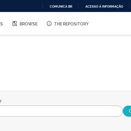
COMUNICA BR
ACESSO À INFORMAÇÃO
IR
PARA
ES
BROWSE
THE REPOSITORY
O
CONTEÚDO
r