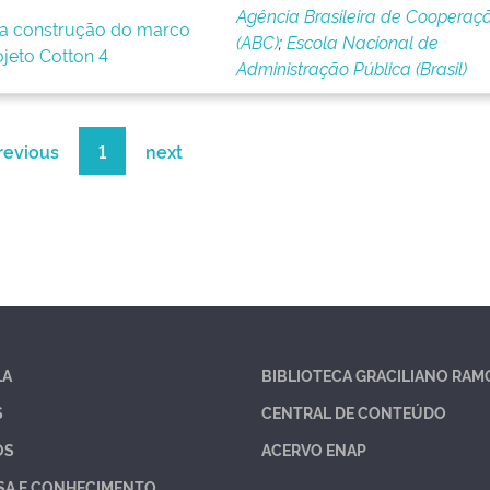
Agência Brasileira de Cooperaç
a construção do marco
(ABC)
;
Escola Nacional de
ojeto Cotton 4
Administração Pública (Brasil)
revious
1
next
LA
BIBLIOTECA GRACILIANO RAM
S
CENTRAL DE CONTEÚDO
OS
ACERVO ENAP
SA E CONHECIMENTO