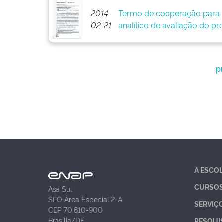
2014-
Termo de cooperação para 
02-21
analítico de avaliação do pr
p
A ESCO
CURSO
Asa Sul
SPO Área Especial 2-A
SERVIÇ
CEP 70.610-900
Brasília/DF
PESQUI