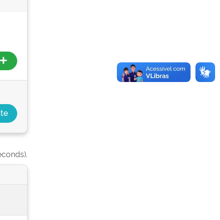
econds).