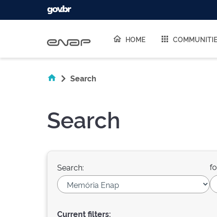
Skip navigation
HOME
COMMUNITI
Search
Search
fo
Search:
Current filters: