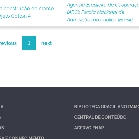
Agência Brasileira de Cooperaç
a construção do marco
(ABC)
;
Escola Nacional de
ojeto Cotton 4
Administração Pública (Brasil)
revious
1
next
LA
BIBLIOTECA GRACILIANO RAM
S
CENTRAL DE CONTEÚDO
OS
ACERVO ENAP
SA E CONHECIMENTO