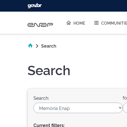
Skip navigation
HOME
COMMUNITI
Search
Search
fo
Search:
Current filters: