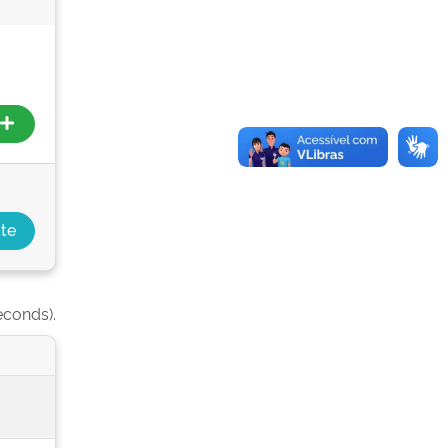
econds).