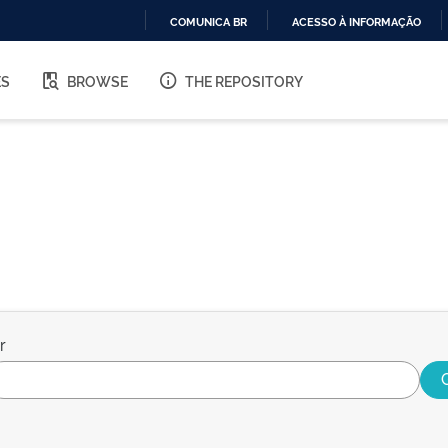
COMUNICA BR
ACESSO À INFORMAÇÃO
IR
PARA
ES
BROWSE
THE REPOSITORY
O
CONTEÚDO
r