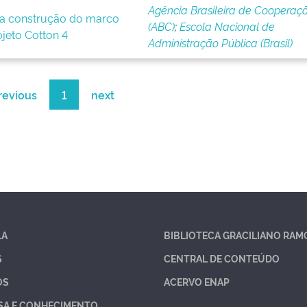
Agência Brasileira de Cooperaç
a construção do marco
(ABC)
;
Escola Nacional de
ojeto Cotton 4
Administração Pública (Brasil)
revious
1
next
LA
BIBLIOTECA GRACILIANO RAM
S
CENTRAL DE CONTEÚDO
OS
ACERVO ENAP
SA E CONHECIMENTO