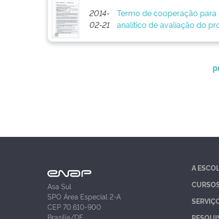
2014-
Termo de cooperação para 
02-21
analítico de avaliação do pr
p
A ESCO
CURSO
Asa Sul
SPO Área Especial 2-A
SERVIÇ
CEP 70.610-900
Brasília/DF
PESQUI