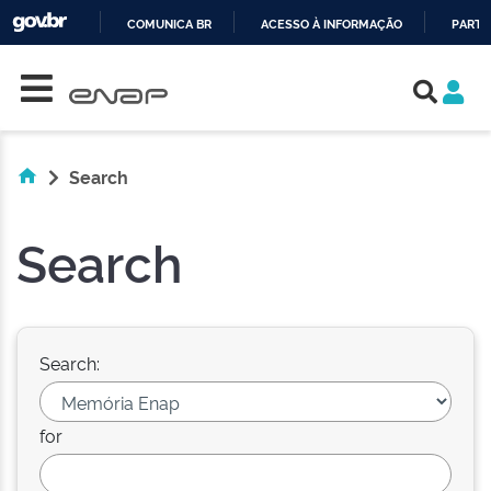
COMUNICA BR
ACESSO À INFORMAÇÃO
PARTI
Skip navigation
IR
PARA
O
CONTEÚDO
Search
Search
Search:
for