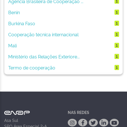
Agência Brasileira de Cooperação ...
1
Benin
1
Burkina Faso
1
Cooperação técnica internacional
1
Mali
1
Ministério das Relações Exteriore...
1
Termo de cooperação
1
NAS REDES
Asa Sul
SPO Área Especial 2-A