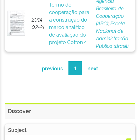
Agência
Termo de
Brasileira de
cooperação para
Cooperação
2014-
a construção do
(ABC)
;
Escola
02-21
marco analítico
Nacional de
de avaliação do
Administração
projeto Cotton 4
Pública (Brasil)
previous
1
next
Discover
Subject