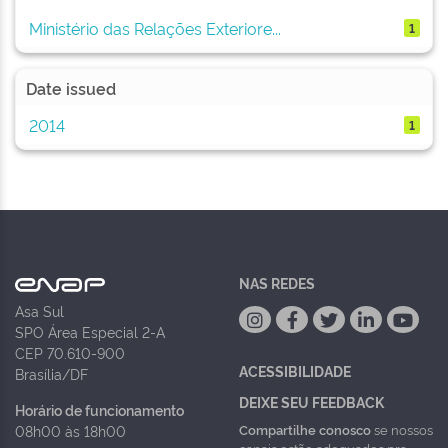
Ministério das Relações Exteriore...
1
Date issued
2014
1
NAS REDES
Asa Sul
SPO Área Especial 2-A
CEP 70.610-900
ACESSIBILIDADE
Brasília/DF
DEIXE SEU FEEDBACK
Horário de funcionamento
Compartilhe conosco
se nossos
08h00 às 18h00
canais estão adequados pra