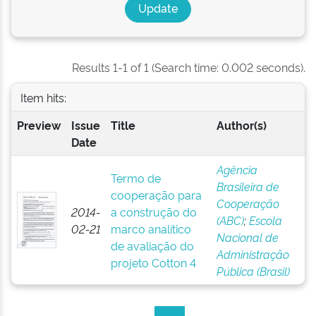
Results 1-1 of 1 (Search time: 0.002 seconds).
Item hits:
Preview
Issue
Title
Author(s)
Date
Agência
Termo de
Brasileira de
cooperação para
Cooperação
2014-
a construção do
(ABC)
;
Escola
02-21
marco analítico
Nacional de
de avaliação do
Administração
projeto Cotton 4
Pública (Brasil)