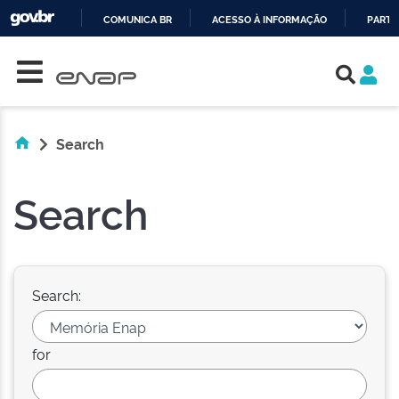
COMUNICA BR
ACESSO À INFORMAÇÃO
PARTI
Skip navigation
IR
PARA
O
CONTEÚDO
Search
Search
Search:
for