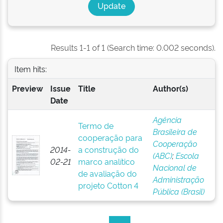
Results 1-1 of 1 (Search time: 0.002 seconds).
Item hits:
Preview
Issue
Title
Author(s)
Date
Agência
Termo de
Brasileira de
cooperação para
Cooperação
2014-
a construção do
(ABC)
;
Escola
02-21
marco analítico
Nacional de
de avaliação do
Administração
projeto Cotton 4
Pública (Brasil)