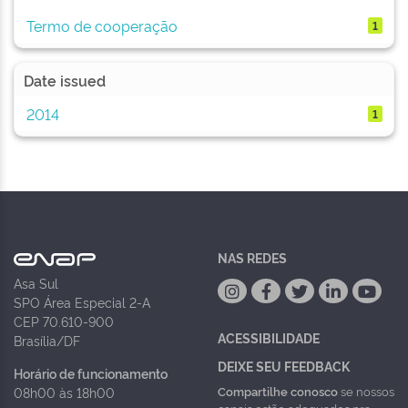
Termo de cooperação
1
Date issued
2014
1
NAS REDES
Asa Sul
SPO Área Especial 2-A
CEP 70.610-900
ACESSIBILIDADE
Brasília/DF
DEIXE SEU FEEDBACK
Horário de funcionamento
Compartilhe conosco
se nossos
08h00 às 18h00
canais estão adequados pra