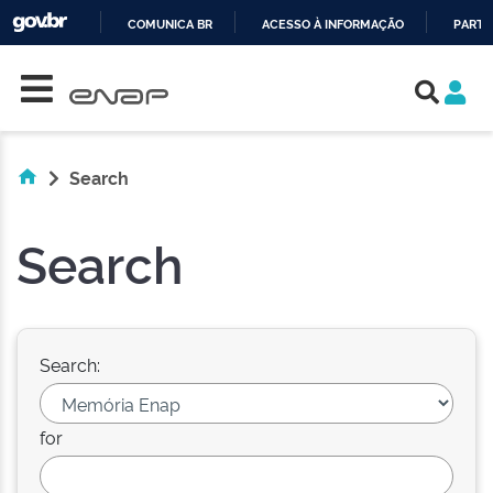
COMUNICA BR
ACESSO À INFORMAÇÃO
PARTI
Skip navigation
IR
PARA
O
CONTEÚDO
Search
Search
Search:
for