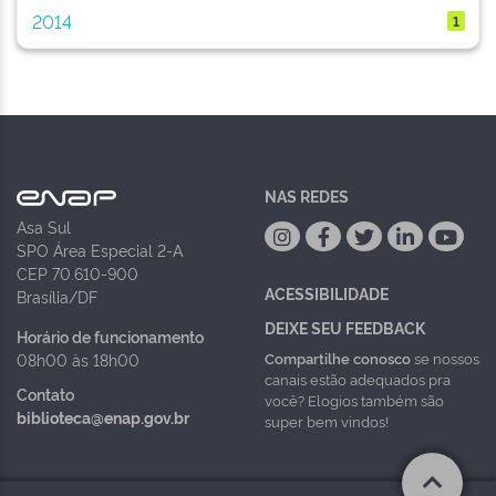
2014
1
NAS REDES
Asa Sul
SPO Área Especial 2-A
CEP 70.610-900
ACESSIBILIDADE
Brasília/DF
DEIXE SEU FEEDBACK
Horário de funcionamento
Compartilhe conosco
se nossos
08h00 às 18h00
canais estão adequados pra
Contato
você? Elogios também são
biblioteca@enap.gov.br
super bem vindos!