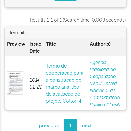
Results 1-1 of 1 (Search time: 0.003 seconds).
Item hits:
Preview
Issue
Title
Author(s)
Date
Agência
Termo de
Brasileira de
cooperação para
Cooperação
2014-
a construção do
(ABC)
;
Escola
02-21
marco analítico
Nacional de
de avaliação do
Administração
projeto Cotton 4
Pública (Brasil)
previous
1
next