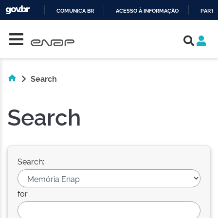
COMUNICA BR
ACESSO À INFORMAÇÃO
PARTI
Skip navigation
IR
PARA
O
CONTEÚDO
Search
Search
Search:
for