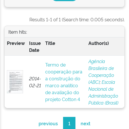
Results 1-1 of 1 (Search time: 0.005 seconds).
Item hits:
Preview
Issue
Title
Author(s)
Date
Agência
Termo de
Brasileira de
cooperação para
Cooperação
2014-
a construção do
(ABC)
;
Escola
02-21
marco analítico
Nacional de
de avaliação do
Administração
projeto Cotton 4
Pública (Brasil)
previous
1
next