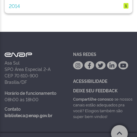
2014
1
NAS REDES
Asa Sul
SPO Área Especial 2-A
CEP 70.610-900
ACESSIBILIDADE
Brasília/DF
DEIXE SEU FEEDBACK
Horário de funcionamento
Compartilhe conosco
se nossos
08h00 às 18h00
canais estão adequados pra
Contato
você? Elogios também são
biblioteca@enap.gov.br
super bem vindos!