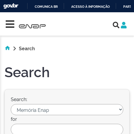
COMUNICA BR
ACESSO À INFORMAÇÃO
PARTI
Skip navigation
IR
PARA
O
CONTEÚDO
Search
Search
Search:
for