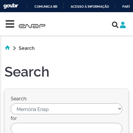
COMUNICA BR
ACESSO À INFORMAÇÃO
PARTI
Skip navigation
IR
PARA
O
CONTEÚDO
Search
Search
Search:
for