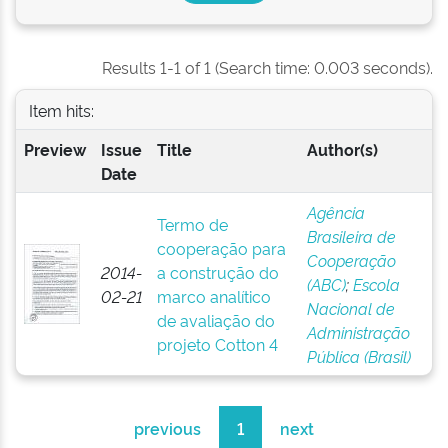
Results 1-1 of 1 (Search time: 0.003 seconds).
Item hits:
Preview
Issue
Title
Author(s)
Date
Agência
Termo de
Brasileira de
cooperação para
Cooperação
2014-
a construção do
(ABC)
;
Escola
02-21
marco analítico
Nacional de
de avaliação do
Administração
projeto Cotton 4
Pública (Brasil)
previous
1
next