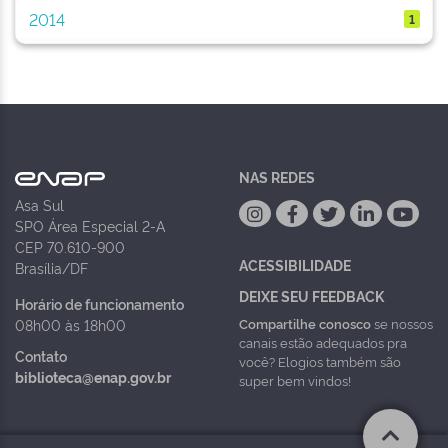
2014
1
NAS REDES
Asa Sul
SPO Área Especial 2-A
CEP 70.610-900
ACESSIBILIDADE
Brasília/DF
DEIXE SEU FEEDBACK
Horário de funcionamento
Compartilhe conosco
se nossos
08h00 às 18h00
canais estão adequados pra
Contato
você? Elogios também são
biblioteca@enap.gov.br
super bem vindos!