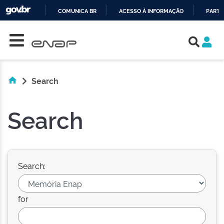
COMUNICA BR
ACESSO À INFORMAÇÃO
PARTI
Skip navigation
IR
PARA
O
CONTEÚDO
Search
Search
Search:
for