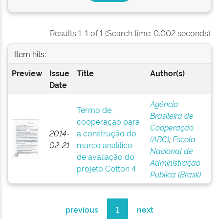
Results 1-1 of 1 (Search time: 0.002 seconds).
Item hits:
Preview
Issue
Title
Author(s)
Date
Agência
Termo de
Brasileira de
cooperação para
Cooperação
2014-
a construção do
(ABC)
;
Escola
02-21
marco analítico
Nacional de
de avaliação do
Administração
projeto Cotton 4
Pública (Brasil)
previous
1
next