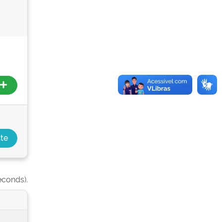
econds).