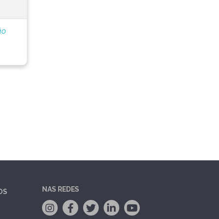
ão
NAS REDES
OS