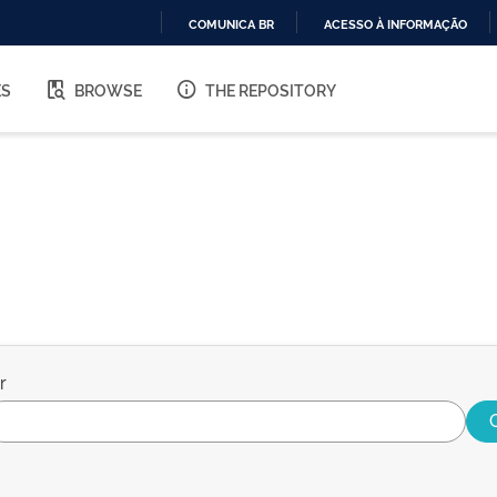
COMUNICA BR
ACESSO À INFORMAÇÃO
IR
PARA
ES
BROWSE
THE REPOSITORY
O
CONTEÚDO
r