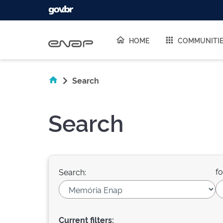
Skip navigation
HOME
COMMUNITI
Search
Search
fo
Search:
Current filters: