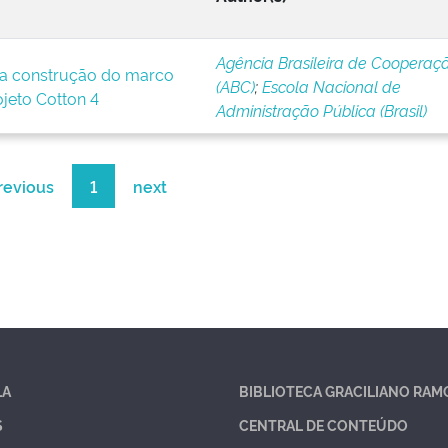
Agência Brasileira de Cooperaç
a construção do marco
(ABC)
;
Escola Nacional de
ojeto Cotton 4
Administração Pública (Brasil)
revious
1
next
LA
BIBLIOTECA GRACILIANO RAM
S
CENTRAL DE CONTEÚDO