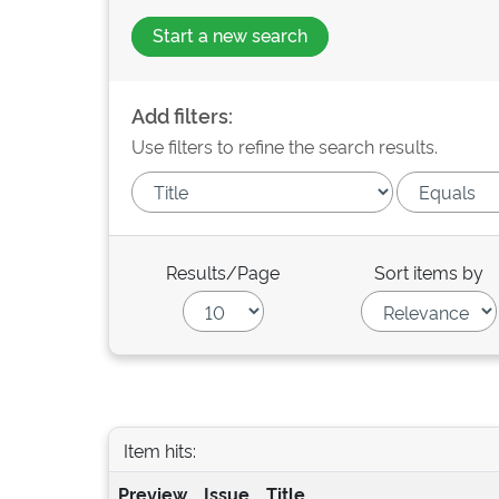
Start a new search
Add filters:
Use filters to refine the search results.
Results/Page
Sort items by
Item hits:
Preview
Issue
Title