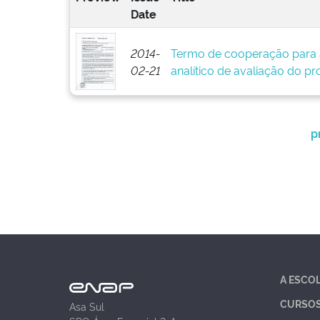
Date
2014-
Termo de cooperação para 
02-21
analítico de avaliação do pr
p
A ESCO
CURSO
Asa Sul