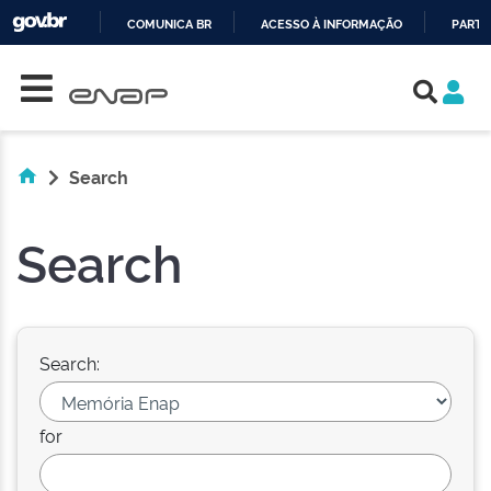
COMUNICA BR
ACESSO À INFORMAÇÃO
PARTI
Skip navigation
IR
PARA
O
CONTEÚDO
Search
Search
Search:
for