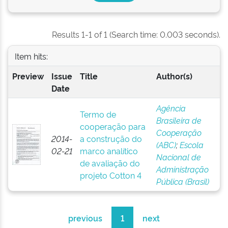
Results 1-1 of 1 (Search time: 0.003 seconds).
Item hits:
Preview
Issue
Title
Author(s)
Date
Agência
Termo de
Brasileira de
cooperação para
Cooperação
2014-
a construção do
(ABC)
;
Escola
02-21
marco analítico
Nacional de
de avaliação do
Administração
projeto Cotton 4
Pública (Brasil)
previous
1
next