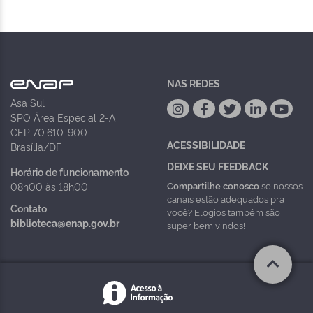
NAS REDES
Asa Sul
SPO Área Especial 2-A
CEP 70.610-900
ACESSIBILIDADE
Brasília/DF
DEIXE SEU FEEDBACK
Horário de funcionamento
Compartilhe conosco
se nossos
08h00 às 18h00
canais estão adequados pra
Contato
você? Elogios também são
biblioteca@enap.gov.br
super bem vindos!