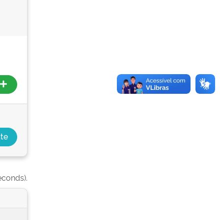
econds).