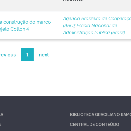
Agência Brasileira de Cooperaç
a construção do marco
(ABC)
;
Escola Nacional de
ojeto Cotton 4
Administração Pública (Brasil)
revious
1
next
LA
BIBLIOTECA GRACILIANO RAM
S
CENTRAL DE CONTEÚDO