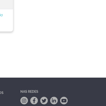
ão
NAS REDES
OS