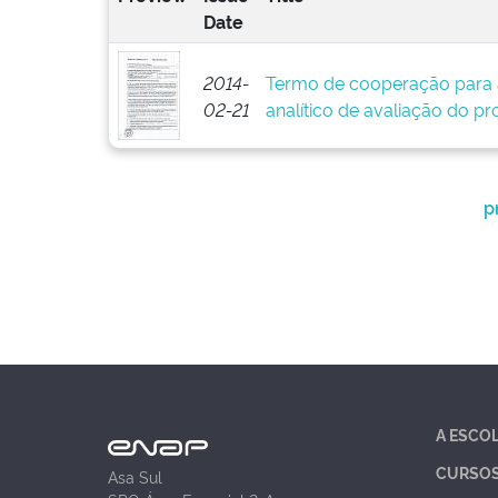
Date
2014-
Termo de cooperação para 
02-21
analítico de avaliação do pr
p
A ESCO
CURSO
Asa Sul