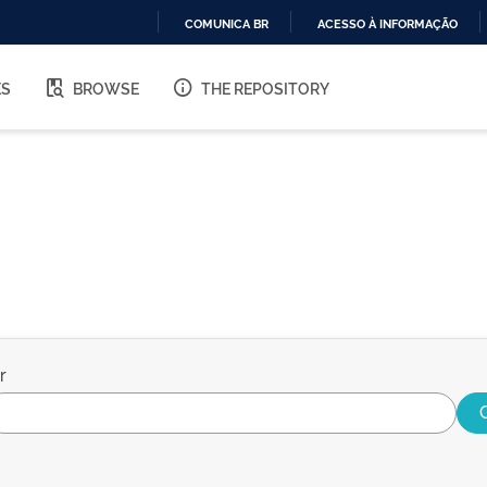
COMUNICA BR
ACESSO À INFORMAÇÃO
IR
PARA
ES
BROWSE
THE REPOSITORY
O
CONTEÚDO
r