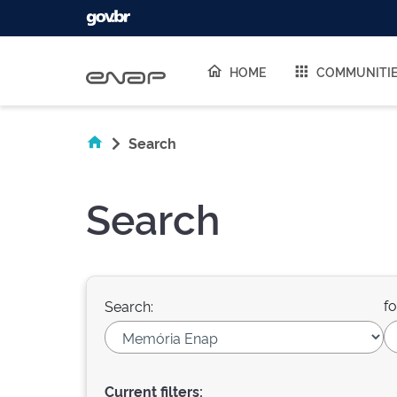
Skip navigation
HOME
COMMUNITI
Search
Search
fo
Search:
Current filters: