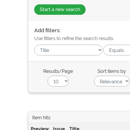
Start a new search
Add filters:
Use filters to refine the search results.
Results/Page
Sort items by
Item hits:
Preview
Issue
Title