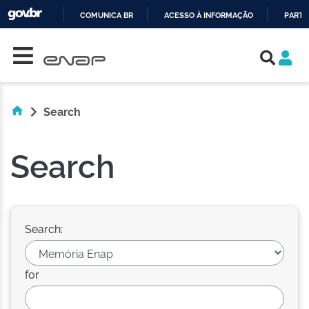
COMUNICA BR
ACESSO À INFORMAÇÃO
PARTI
Skip navigation
IR
PARA
O
CONTEÚDO
Search
Search
Search:
for