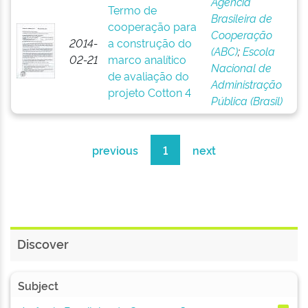
Agência
Termo de
Brasileira de
cooperação para
Cooperação
2014-
a construção do
(ABC)
;
Escola
02-21
marco analítico
Nacional de
de avaliação do
Administração
projeto Cotton 4
Pública (Brasil)
previous
1
next
Discover
Subject