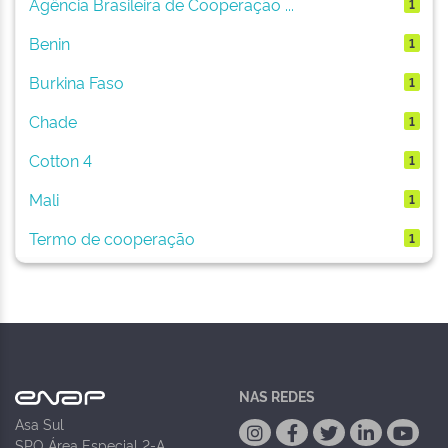
Agência Brasileira de Cooperação ...
1
Benin
1
Burkina Faso
1
Chade
1
Cotton 4
1
Mali
1
Termo de cooperação
1
NAS REDES
Asa Sul
SPO Área Especial 2-A