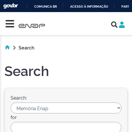
COMUNICA BR
ACESSO À INFORMAÇÃO
PARTI
Skip navigation
IR
PARA
O
CONTEÚDO
Search
Search
Search:
for