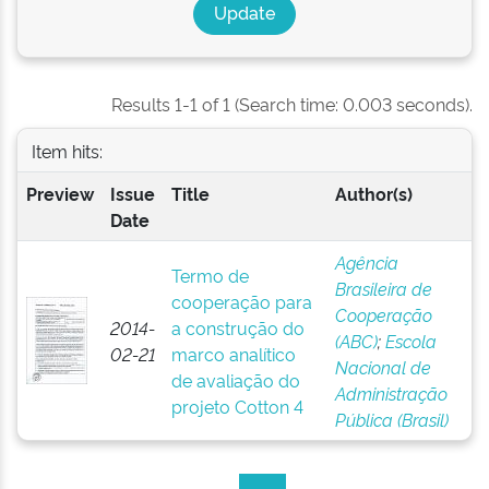
Results 1-1 of 1 (Search time: 0.003 seconds).
Item hits:
Preview
Issue
Title
Author(s)
Date
Agência
Termo de
Brasileira de
cooperação para
Cooperação
2014-
a construção do
(ABC)
;
Escola
02-21
marco analítico
Nacional de
de avaliação do
Administração
projeto Cotton 4
Pública (Brasil)