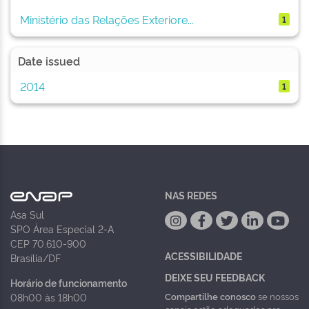
Ministério das Relações Exteriore...
1
Date issued
2014
1
NAS REDES
Asa Sul
SPO Área Especial 2-A
CEP 70.610-900
ACESSIBILIDADE
Brasília/DF
DEIXE SEU FEEDBACK
Horário de funcionamento
Compartilhe conosco
se nossos
08h00 às 18h00
canais estão adequados pra