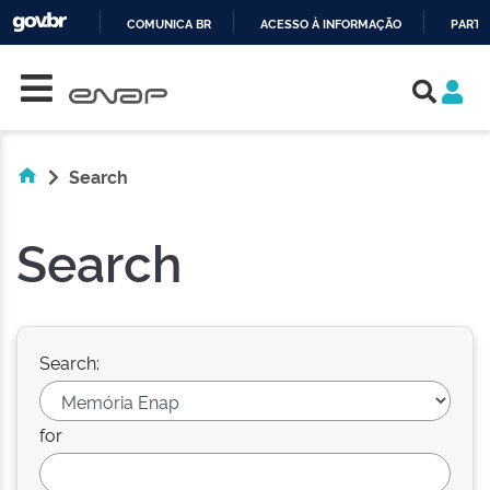
COMUNICA BR
ACESSO À INFORMAÇÃO
PARTI
Skip navigation
IR
PARA
O
CONTEÚDO
Search
Search
Search:
for