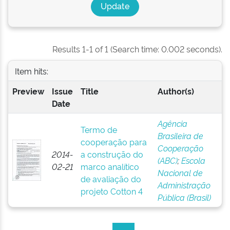
Results 1-1 of 1 (Search time: 0.002 seconds).
Item hits:
Preview
Issue
Title
Author(s)
Date
Agência
Termo de
Brasileira de
cooperação para
Cooperação
2014-
a construção do
(ABC)
;
Escola
02-21
marco analítico
Nacional de
de avaliação do
Administração
projeto Cotton 4
Pública (Brasil)