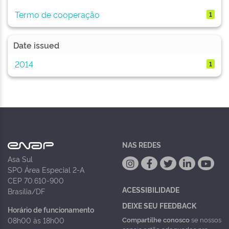
Termo de cooperação
1
Date issued
2014
1
NAS REDES
Asa Sul
SPO Área Especial 2-A
CEP 70.610-900
ACESSIBILIDADE
Brasília/DF
DEIXE SEU FEEDBACK
Horário de funcionamento
Compartilhe conosco
se nossos
08h00 às 18h00
canais estão adequados pra