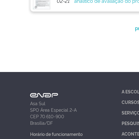
02-21
analítico de avaliação do pr
p
A ESCO
CURSO
Asa Sul
SPO Área Especial 2-A
SERVIÇ
CEP 70.610-900
Brasília/DF
PESQUI
ACONT
Horário de funcionamento