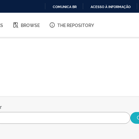
COMUNICA BR
ACESSO À INFORMAÇÃO
IR
PARA
ES
BROWSE
THE REPOSITORY
O
CONTEÚDO
r