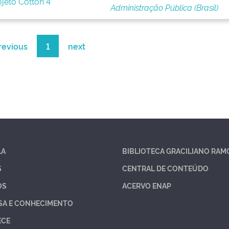
ojeto Cotton 4
Administração Pública (Brasil)
revious
1
next
LA
BIBLIOTECA GRACILIANO RAM
S
CENTRAL DE CONTEÚDO
OS
ACERVO ENAP
SA E CONHECIMENTO
ECE