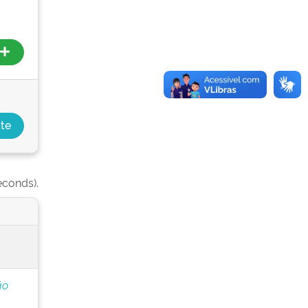
econds).
ão