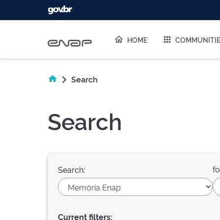
Skip navigation
HOME
COMMUNITI
Search
Search
fo
Search:
Current filters: