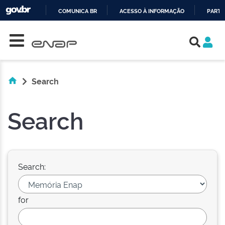
COMUNICA BR
ACESSO À INFORMAÇÃO
PARTI
Skip navigation
IR
PARA
O
CONTEÚDO
Search
Search
Search:
for