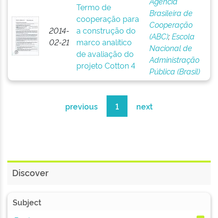
Agência
Termo de
Brasileira de
cooperação para
Cooperação
2014-
a construção do
(ABC)
;
Escola
02-21
marco analítico
Nacional de
de avaliação do
Administração
projeto Cotton 4
Pública (Brasil)
previous
1
next
Discover
Subject