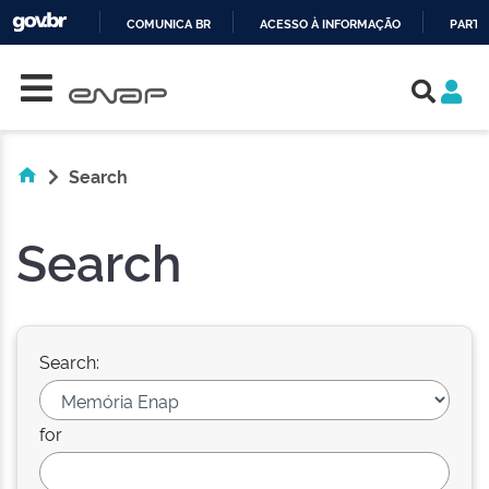
COMUNICA BR
ACESSO À INFORMAÇÃO
PARTI
Skip navigation
IR
PARA
O
CONTEÚDO
Search
Search
Search:
for