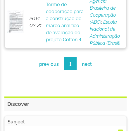
Agência
Termo de
Brasileira de
cooperação para
Cooperação
2014-
a construção do
(ABC)
;
Escola
02-21
marco analítico
Nacional de
de avaliação do
Administração
projeto Cotton 4
Pública (Brasil)
previous
1
next
Discover
Subject