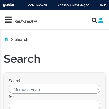
COMUNICA BR
ACESSO À INFORMAÇÃO
PARTI
Skip navigation
IR
PARA
O
CONTEÚDO
Search
Search
Search:
for