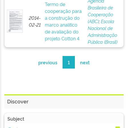
Agência
Termo de
Brasileira de
cooperação para
Cooperação
2014-
a construção do
(ABC)
;
Escola
02-21
marco analítico
Nacional de
de avaliação do
Administração
projeto Cotton 4
Pública (Brasil)
previous
1
next
Discover
Subject