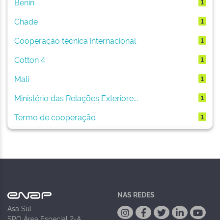
Benin
1
Chade
1
Cooperação técnica internacional
1
Cotton 4
1
Mali
1
Ministério das Relações Exteriore...
1
Termo de cooperação
1
NAS REDES
Asa Sul
SPO Área Especial 2-A