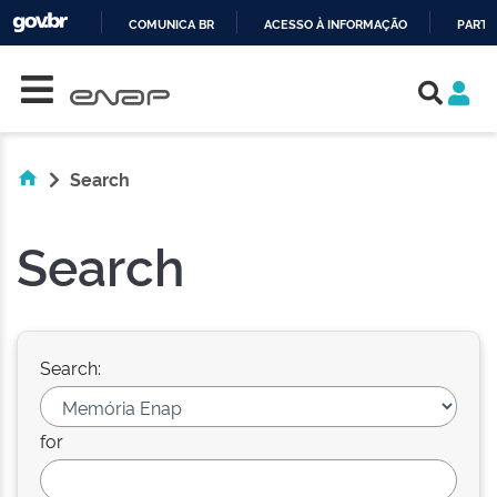
COMUNICA BR
ACESSO À INFORMAÇÃO
PARTI
Skip navigation
IR
PARA
O
CONTEÚDO
Search
Search
Search:
for