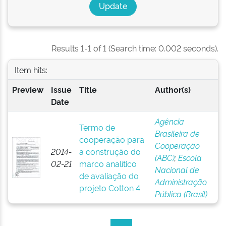
Results 1-1 of 1 (Search time: 0.002 seconds).
Item hits:
Preview
Issue
Title
Author(s)
Date
Agência
Termo de
Brasileira de
cooperação para
Cooperação
2014-
a construção do
(ABC)
;
Escola
02-21
marco analítico
Nacional de
de avaliação do
Administração
projeto Cotton 4
Pública (Brasil)