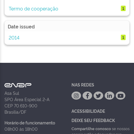
Termo de cooperação
1
Date issued
2014
1
NAS REDES
Asa Sul
SPO Área Especial 2-A
CEP 70.610-900
ACESSIBILIDADE
Brasília/DF
DEIXE SEU FEEDBACK
Horário de funcionamento
Compartilhe conosco
se nossos
08h00 às 18h00
canais estão adequados pra