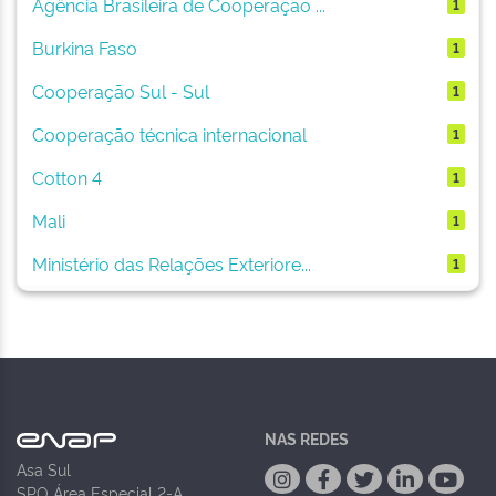
Agência Brasileira de Cooperação ...
1
Burkina Faso
1
Cooperação Sul - Sul
1
Cooperação técnica internacional
1
Cotton 4
1
Mali
1
Ministério das Relações Exteriore...
1
NAS REDES
Asa Sul
SPO Área Especial 2-A