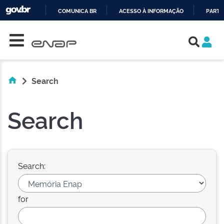
COMUNICA BR
ACESSO À INFORMAÇÃO
PARTI
Skip navigation
IR
PARA
O
CONTEÚDO
Search
Search
Search:
for