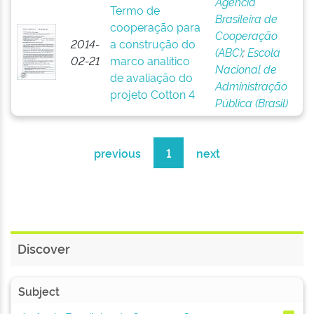
Agência
Termo de
Brasileira de
cooperação para
Cooperação
2014-
a construção do
(ABC)
;
Escola
02-21
marco analítico
Nacional de
de avaliação do
Administração
projeto Cotton 4
Pública (Brasil)
previous
1
next
Discover
Subject