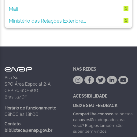
Mali
1
Ministério das Relações Exteriore...
1
NAS REDES
Asa Sul
SPO Área Especial 2-A
CEP 70.610-900
ACESSIBILIDADE
Brasília/DF
DEIXE SEU FEEDBACK
Horário de funcionamento
Compartilhe conosco
se nossos
08h00 às 18h00
canais estão adequados pra
Contato
você? Elogios também são
biblioteca@enap.gov.br
super bem vindos!