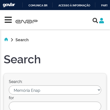
COMUNICA BR
ACESSO À INFORMAÇÃO
PARTI
Skip navigation
IR
PARA
O
CONTEÚDO
Search
Search
Search:
for