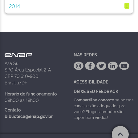
2014
1
NAS REDES
Asa Sul
SPO Área Especial 2-A
CEP 70.610-900
ACESSIBILIDADE
Brasília/DF
DEIXE SEU FEEDBACK
Horário de funcionamento
Compartilhe conosco
se nossos
08h00 às 18h00
canais estão adequados pra
Contato
você? Elogios também são
biblioteca@enap.gov.br
super bem vindos!