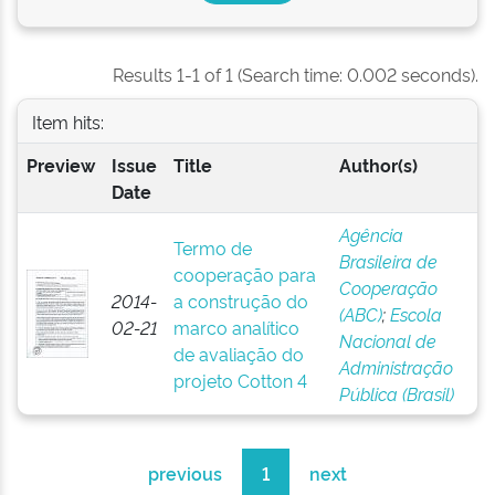
Results 1-1 of 1 (Search time: 0.002 seconds).
Item hits:
Preview
Issue
Title
Author(s)
Date
Agência
Termo de
Brasileira de
cooperação para
Cooperação
2014-
a construção do
(ABC)
;
Escola
02-21
marco analítico
Nacional de
de avaliação do
Administração
projeto Cotton 4
Pública (Brasil)
previous
1
next