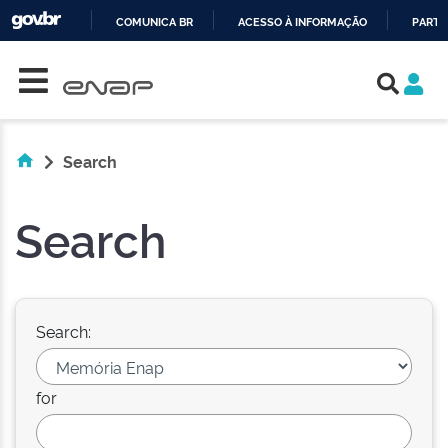
COMUNICA BR
ACESSO À INFORMAÇÃO
PARTI
Skip navigation
IR
PARA
O
CONTEÚDO
Search
Search
Search:
for