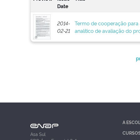
Date
2014-
Termo de cooperação para 
02-21
analítico de avaliação do pr
p
A ESCO
CURSO
Asa Sul