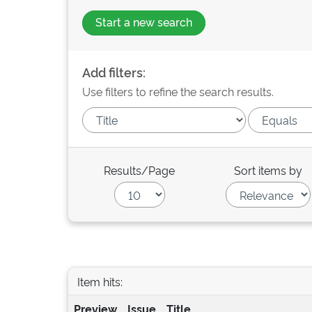
Start a new search
Add filters:
Use filters to refine the search results.
Results/Page
Sort items by
Item hits:
Preview
Issue
Title