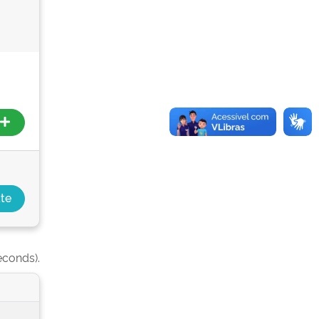
econds).