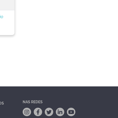
ão
NAS REDES
OS