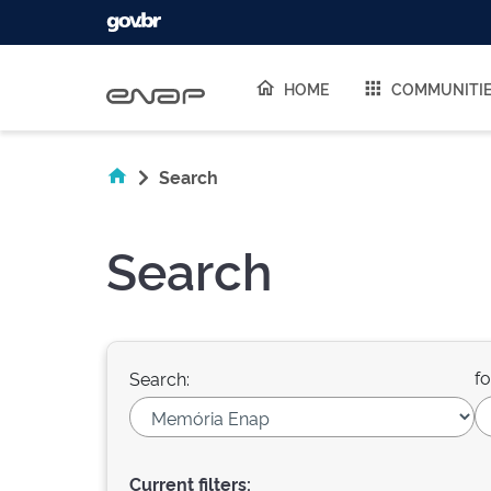
Skip navigation
HOME
COMMUNITI
Search
Search
fo
Search:
Current filters: