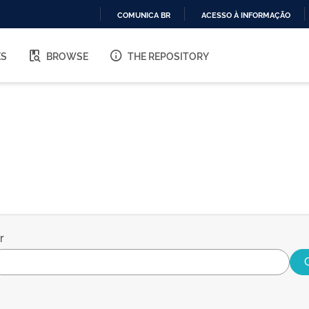
COMUNICA BR
ACESSO À INFORMAÇÃO
IR
PARA
ES
BROWSE
THE REPOSITORY
O
CONTEÚDO
r