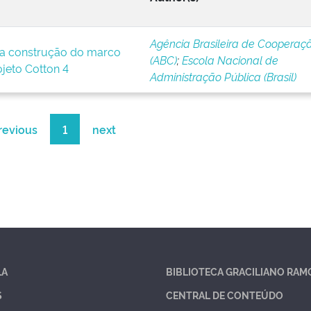
Agência Brasileira de Cooperaç
a construção do marco
(ABC)
;
Escola Nacional de
ojeto Cotton 4
Administração Pública (Brasil)
revious
1
next
LA
BIBLIOTECA GRACILIANO RAM
S
CENTRAL DE CONTEÚDO