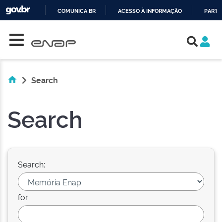
COMUNICA BR
ACESSO À INFORMAÇÃO
PARTI
Skip navigation
IR
PARA
O
CONTEÚDO
Search
Search
Search:
for