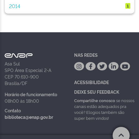
2014
1
NAS REDES
Asa Sul
SPO Área Especial 2-A
CEP 70.610-900
ACESSIBILIDADE
Brasília/DF
DEIXE SEU FEEDBACK
Horário de funcionamento
Compartilhe conosco
se nossos
08h00 às 18h00
canais estão adequados pra
Contato
você? Elogios também são
biblioteca@enap.gov.br
super bem vindos!