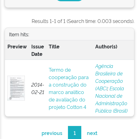
Results 1-1 of 1 (Search time: 0.003 seconds).
Item hits:
Preview
Issue
Title
Author(s)
Date
Agência
Termo de
Brasileira de
cooperação para
Cooperação
2014-
a construção do
(ABC)
;
Escola
02-21
marco analítico
Nacional de
de avaliação do
Administração
projeto Cotton 4
Pública (Brasil)
previous
1
next