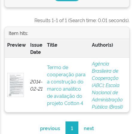
Results 1-1 of 1 (Search time: 0.01 seconds).
Item hits:
Preview
Issue
Title
Author(s)
Date
Agência
Termo de
Brasileira de
cooperação para
Cooperação
2014-
a construção do
(ABC)
;
Escola
02-21
marco analítico
Nacional de
de avaliação do
Administração
projeto Cotton 4
Pública (Brasil)
previous
1
next