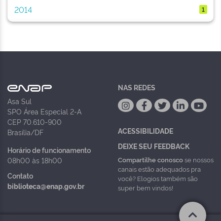
2014
1
NAS REDES
Asa Sul
SPO Área Especial 2-A
CEP 70.610-900
ACESSIBILIDADE
Brasília/DF
DEIXE SEU FEEDBACK
Horário de funcionamento
Compartilhe conosco
se nossos
08h00 às 18h00
canais estão adequados pra
Contato
você? Elogios também são
biblioteca@enap.gov.br
super bem vindos!