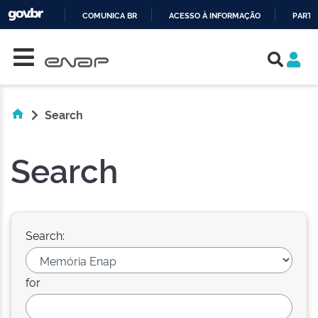
COMUNICA BR
ACESSO À INFORMAÇÃO
PARTI
Skip navigation
IR
PARA
O
CONTEÚDO
Search
Search
Search:
for