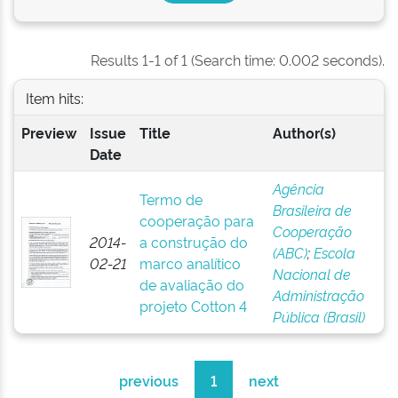
Results 1-1 of 1 (Search time: 0.002 seconds).
Item hits:
Preview
Issue
Title
Author(s)
Date
Agência
Termo de
Brasileira de
cooperação para
Cooperação
2014-
a construção do
(ABC)
;
Escola
02-21
marco analítico
Nacional de
de avaliação do
Administração
projeto Cotton 4
Pública (Brasil)
previous
1
next