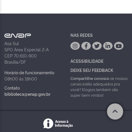
NAS REDES
Asa Sul
SPO Área Especial 2-A
CEP 70.610-900
ACESSIBILIDADE
Brasília/DF
DEIXE SEU FEEDBACK
Horário de funcionamento
Compartilhe conosco
se nossos
08h00 às 18h00
canais estão adequados pra
Contato
você? Elogios também são
biblioteca@enap.gov.br
super bem vindos!