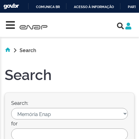
COMUNICA BR
ACESSO À INFORMAÇÃO
PARTI
Skip navigation
IR
PARA
O
CONTEÚDO
Search
Search
Search:
for