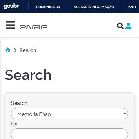
COMUNICA BR
ACESSO À INFORMAÇÃO
PARTI
Skip navigation
IR
PARA
O
CONTEÚDO
Search
Search
Search:
for