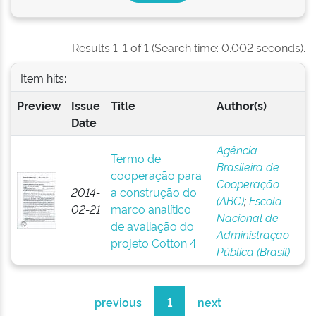
Results 1-1 of 1 (Search time: 0.002 seconds).
Item hits:
Preview
Issue
Title
Author(s)
Date
Agência
Termo de
Brasileira de
cooperação para
Cooperação
2014-
a construção do
(ABC)
;
Escola
02-21
marco analítico
Nacional de
de avaliação do
Administração
projeto Cotton 4
Pública (Brasil)
previous
1
next