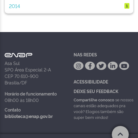
2014
1
NAS REDES
Asa Sul
SPO Área Especial 2-A
CEP 70.610-900
ACESSIBILIDADE
Brasília/DF
DEIXE SEU FEEDBACK
Horário de funcionamento
Compartilhe conosco
se nossos
08h00 às 18h00
canais estão adequados pra
Contato
você? Elogios também são
biblioteca@enap.gov.br
super bem vindos!