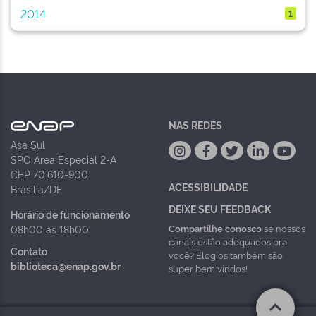
2014
1
NAS REDES
Asa Sul
SPO Área Especial 2-A
CEP 70.610-900
ACESSIBILIDADE
Brasília/DF
DEIXE SEU FEEDBACK
Horário de funcionamento
Compartilhe conosco
se nossos
08h00 às 18h00
canais estão adequados pra
Contato
você? Elogios também são
biblioteca@enap.gov.br
super bem vindos!