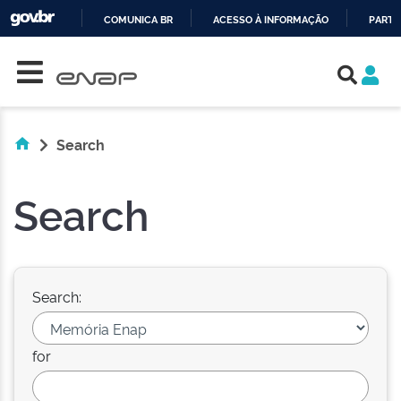
COMUNICA BR
ACESSO À INFORMAÇÃO
PARTI
Skip navigation
IR
PARA
O
CONTEÚDO
Search
Search
Search:
for