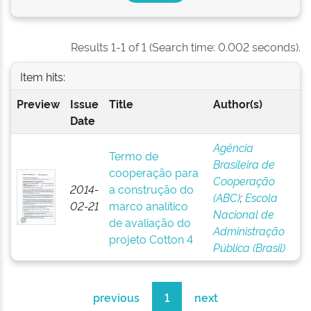
Results 1-1 of 1 (Search time: 0.002 seconds).
Item hits:
Preview
Issue
Title
Author(s)
Date
Agência
Termo de
Brasileira de
cooperação para
Cooperação
2014-
a construção do
(ABC)
;
Escola
02-21
marco analítico
Nacional de
de avaliação do
Administração
projeto Cotton 4
Pública (Brasil)
previous
1
next