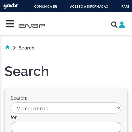
COMUNICA BR
ACESSO À INFORMAÇÃO
PARTI
Skip navigation
IR
PARA
O
CONTEÚDO
Search
Search
Search:
for