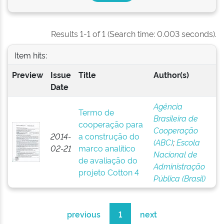
Results 1-1 of 1 (Search time: 0.003 seconds).
Item hits:
Preview
Issue
Title
Author(s)
Date
Agência
Termo de
Brasileira de
cooperação para
Cooperação
2014-
a construção do
(ABC)
;
Escola
02-21
marco analítico
Nacional de
de avaliação do
Administração
projeto Cotton 4
Pública (Brasil)
previous
1
next