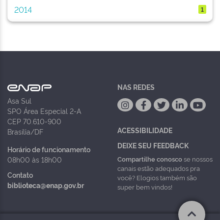
2014
1
NAS REDES
Asa Sul
SPO Área Especial 2-A
CEP 70.610-900
ACESSIBILIDADE
Brasília/DF
DEIXE SEU FEEDBACK
Horário de funcionamento
Compartilhe conosco
se nossos
08h00 às 18h00
canais estão adequados pra
Contato
você? Elogios também são
biblioteca@enap.gov.br
super bem vindos!