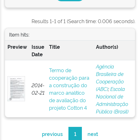
Results 1-1 of 1 (Search time: 0.006 seconds).
Item hits:
Preview
Issue
Title
Author(s)
Date
Agência
Termo de
Brasileira de
cooperação para
Cooperação
2014-
a construção do
(ABC)
;
Escola
02-21
marco analítico
Nacional de
de avaliação do
Administração
projeto Cotton 4
Pública (Brasil)
previous
1
next