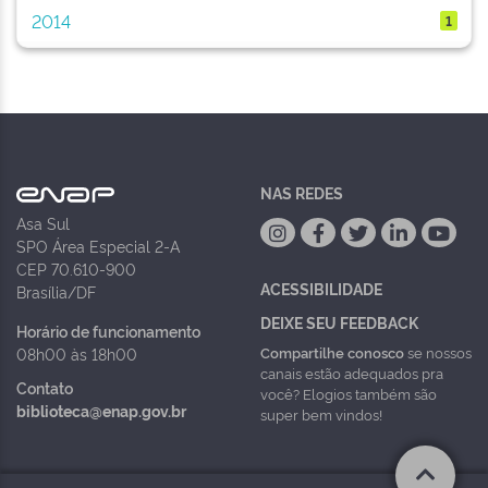
2014
1
NAS REDES
Asa Sul
SPO Área Especial 2-A
CEP 70.610-900
ACESSIBILIDADE
Brasília/DF
DEIXE SEU FEEDBACK
Horário de funcionamento
Compartilhe conosco
se nossos
08h00 às 18h00
canais estão adequados pra
Contato
você? Elogios também são
biblioteca@enap.gov.br
super bem vindos!