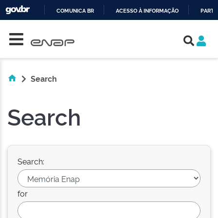
COMUNICA BR
ACESSO À INFORMAÇÃO
PARTI
Skip navigation
IR
PARA
O
CONTEÚDO
Search
Search
Search:
for