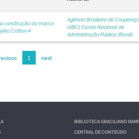
Agência Brasileira de Cooperaç
a construção do marco
(ABC)
;
Escola Nacional de
ojeto Cotton 4
Administração Pública (Brasil)
revious
1
next
LA
BIBLIOTECA GRACILIANO RAM
S
CENTRAL DE CONTEÚDO