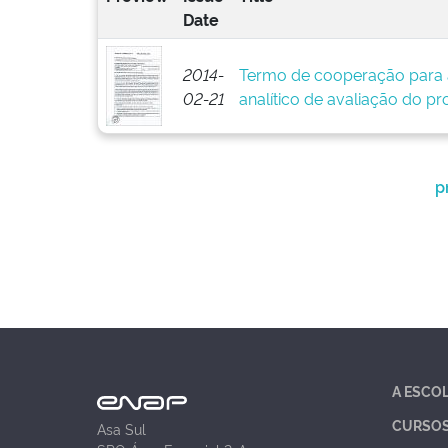
Date
2014-
Termo de cooperação para 
02-21
analítico de avaliação do pr
p
A ESCO
CURSO
Asa Sul