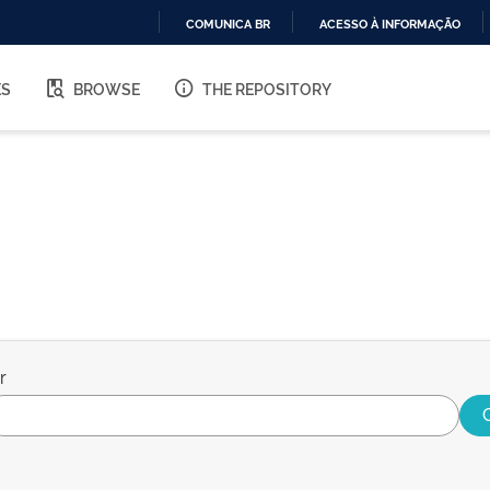
COMUNICA BR
ACESSO À INFORMAÇÃO
IR
PARA
ES
BROWSE
THE REPOSITORY
O
CONTEÚDO
r