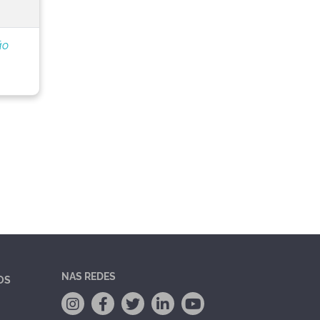
ão
NAS REDES
OS