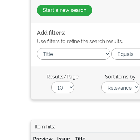
Start a new search
Add filters:
Use filters to refine the search results.
Results/Page
Sort items by
Item hits:
Preview
Issue
Title