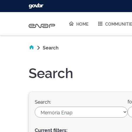
Skip navigation
HOME
COMMUNITI
Search
Search
fo
Search:
Current filters: