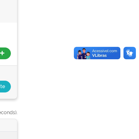
econds).