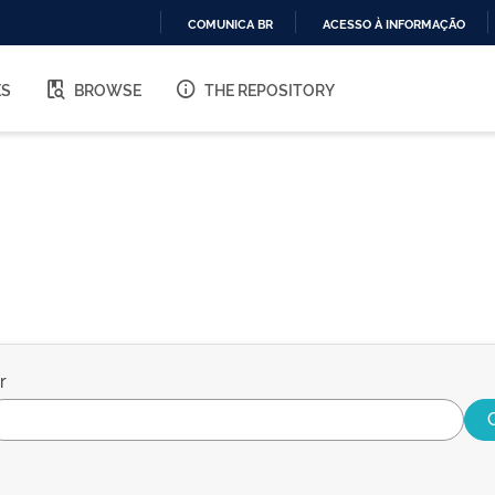
COMUNICA BR
ACESSO À INFORMAÇÃO
IR
PARA
ES
BROWSE
THE REPOSITORY
O
CONTEÚDO
r