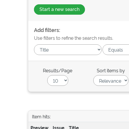
Start a new search
Add filters:
Use filters to refine the search results.
Results/Page
Sort items by
Item hits:
Preview
Issue
Title