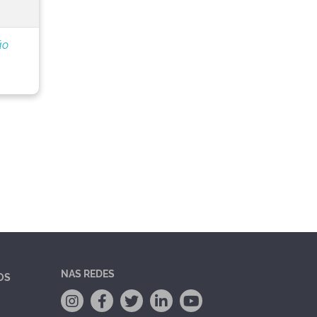
ão
NAS REDES
OS