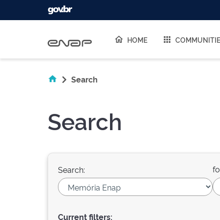
Skip navigation
HOME
COMMUNITI
Search
Search
fo
Search:
Current filters: