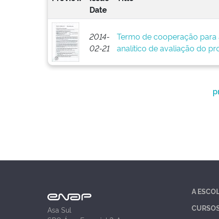
Date
2014-
Termo de cooperação para 
02-21
analítico de avaliação do pr
p
A ESCO
CURSO
Asa Sul