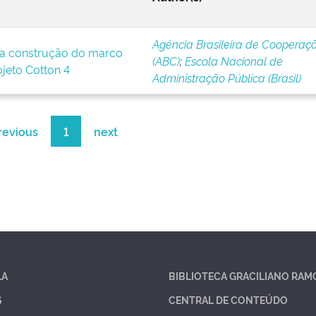
Agência Brasileira de Cooperaç
a construção do marco
(ABC)
;
Escola Nacional de
ojeto Cotton 4
Administração Pública (Brasil)
revious
1
next
LA
BIBLIOTECA GRACILIANO RAM
S
CENTRAL DE CONTEÚDO