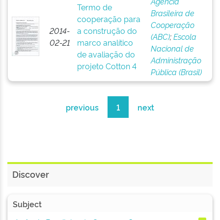
Agência
Termo de
Brasileira de
cooperação para
Cooperação
2014-
a construção do
(ABC)
;
Escola
02-21
marco analítico
Nacional de
de avaliação do
Administração
projeto Cotton 4
Pública (Brasil)
previous
1
next
Discover
Subject