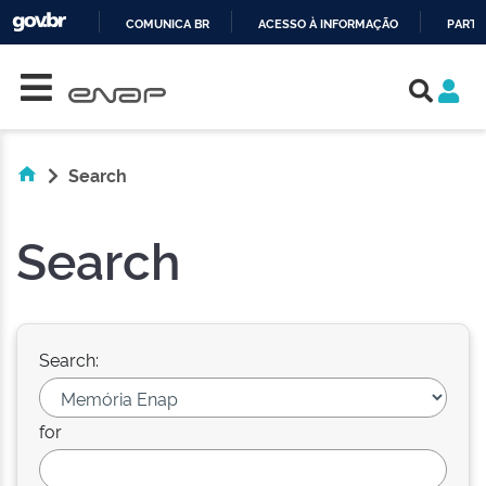
COMUNICA BR
ACESSO À INFORMAÇÃO
PARTI
Skip navigation
IR
PARA
O
CONTEÚDO
Search
Search
Search:
for