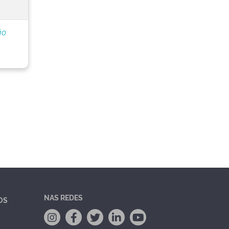
ão
NAS REDES
OS