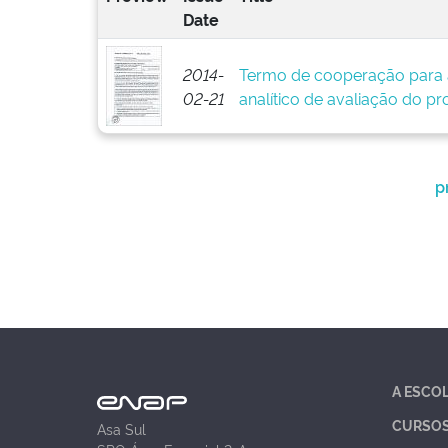
Date
2014-
Termo de cooperação para 
02-21
analítico de avaliação do pr
p
A ESCO
CURSO
Asa Sul