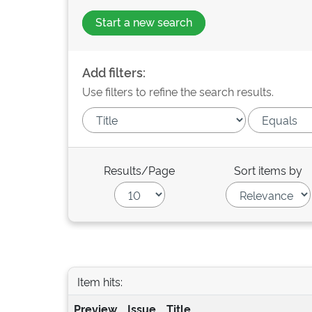
Start a new search
Add filters:
Use filters to refine the search results.
Results/Page
Sort items by
Item hits:
Preview
Issue
Title