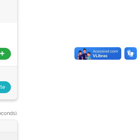
econds).