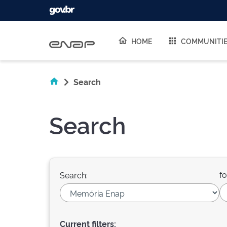
Skip navigation
HOME
COMMUNITI
Search
Search
fo
Search:
Current filters: