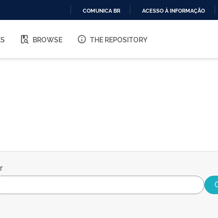
COMUNICA BR
ACESSO À INFORMAÇÃO
IR
PARA
ES
BROWSE
THE REPOSITORY
O
CONTEÚDO
r