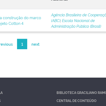
Agência Brasileira de Cooperaç
a construção do marco
(ABC)
;
Escola Nacional de
ojeto Cotton 4
Administração Pública (Brasil)
revious
1
next
LA
BIBLIOTECA GRACILIANO RAM
S
CENTRAL DE CONTEÚDO