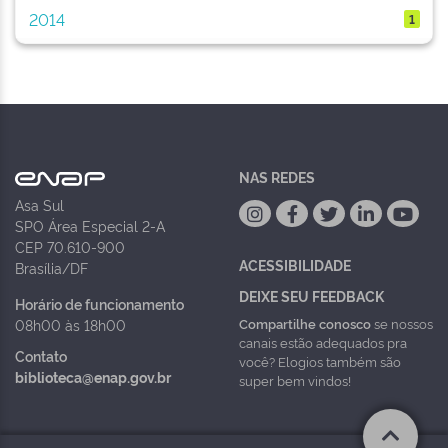
2014
1
NAS REDES
Asa Sul
SPO Área Especial 2-A
CEP 70.610-900
ACESSIBILIDADE
Brasília/DF
DEIXE SEU FEEDBACK
Horário de funcionamento
Compartilhe conosco
se nossos
08h00 às 18h00
canais estão adequados pra
Contato
você? Elogios também são
biblioteca@enap.gov.br
super bem vindos!