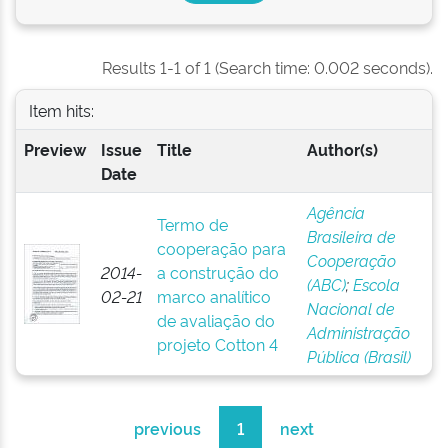
Results 1-1 of 1 (Search time: 0.002 seconds).
Item hits:
Preview
Issue
Title
Author(s)
Date
Agência
Termo de
Brasileira de
cooperação para
Cooperação
2014-
a construção do
(ABC)
;
Escola
02-21
marco analítico
Nacional de
de avaliação do
Administração
projeto Cotton 4
Pública (Brasil)
previous
1
next