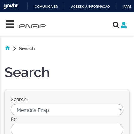
COMUNICA BR
ACESSO À INFORMAÇÃO
PARTI
Skip navigation
IR
PARA
O
CONTEÚDO
Search
Search
Search:
for