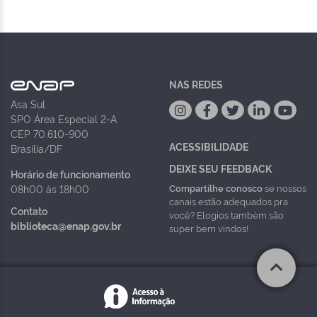
NAS REDES
Asa Sul
SPO Área Especial 2-A
CEP 70.610-900
ACESSIBILIDADE
Brasília/DF
DEIXE SEU FEEDBACK
Horário de funcionamento
Compartilhe conosco
se nossos
08h00 às 18h00
canais estão adequados pra
Contato
você? Elogios também são
biblioteca@enap.gov.br
super bem vindos!