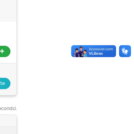
econds).