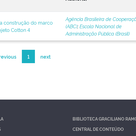
Agência Brasileira de Cooperaç
a construção do marco
(ABC)
;
Escola Nacional de
ojeto Cotton 4
Administração Pública (Brasil)
revious
1
next
LA
BIBLIOTECA GRACILIANO RAM
S
CENTRAL DE CONTEÚDO