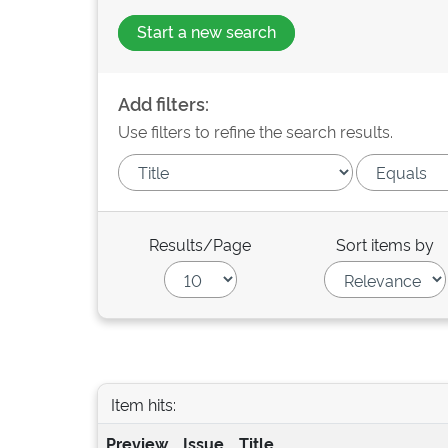
Start a new search
Add filters:
Use filters to refine the search results.
Results/Page
Sort items by
Item hits:
Preview
Issue
Title