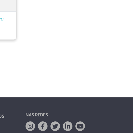
ão
NAS REDES
OS