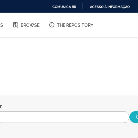
COMUNICA BR
ACESSO À INFORMAÇÃO
IR
PARA
ES
BROWSE
THE REPOSITORY
O
CONTEÚDO
r