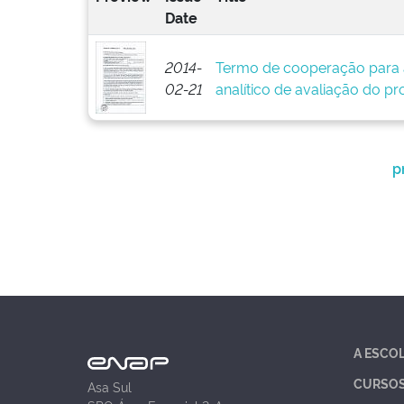
Date
2014-
Termo de cooperação para 
02-21
analítico de avaliação do pr
p
A ESCO
CURSO
Asa Sul