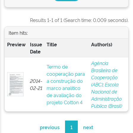
Results 1-1 of 1 (Search time: 0.009 seconds).
Item hits:
Preview
Issue
Title
Author(s)
Date
Agência
Termo de
Brasileira de
cooperação para
Cooperação
2014-
a construção do
(ABC)
;
Escola
02-21
marco analítico
Nacional de
de avaliação do
Administração
projeto Cotton 4
Pública (Brasil)
previous
1
next