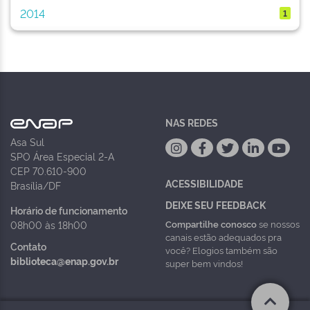
2014
1
NAS REDES
Asa Sul
SPO Área Especial 2-A
CEP 70.610-900
ACESSIBILIDADE
Brasília/DF
DEIXE SEU FEEDBACK
Horário de funcionamento
Compartilhe conosco
se nossos
08h00 às 18h00
canais estão adequados pra
Contato
você? Elogios também são
biblioteca@enap.gov.br
super bem vindos!