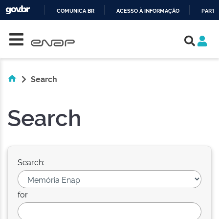
COMUNICA BR
ACESSO À INFORMAÇÃO
PARTI
Skip navigation
IR
PARA
O
CONTEÚDO
Search
Search
Search:
for