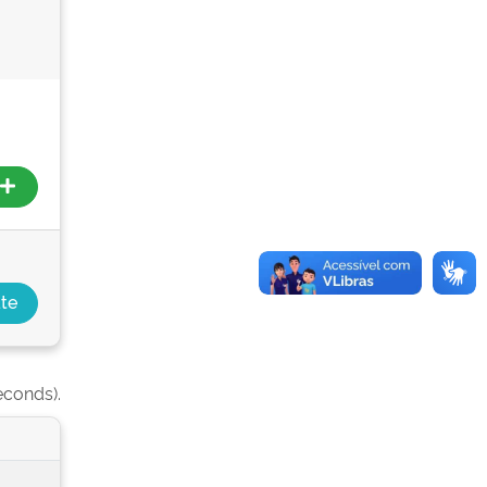
econds).