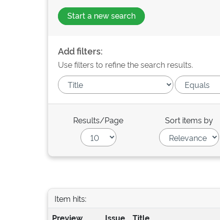
Start a new search
Add filters:
Use filters to refine the search results.
Results/Page
Sort items by
Item hits:
Preview
Issue
Title