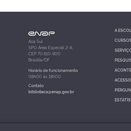
A ESCO
CURSO
Asa Sul
SPO Área Especial 2-A
SERVIÇ
CEP 70.610-900
Brasília/DF
PESQUI
ACONT
Horário de funcionamento
08h00 às 18h00
ACESSO
Contato
PERGUN
biblioteca@enap.gov.br
ESTATÍS