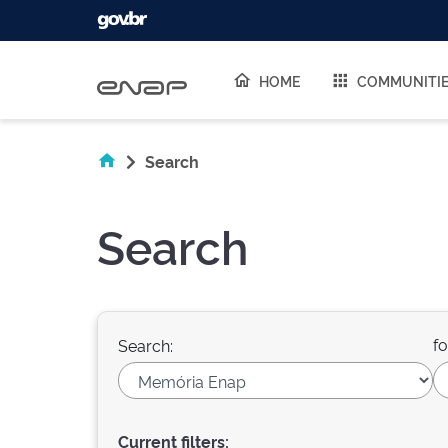
Skip navigation
HOME
COMMUNITI
Search
Search
fo
Search:
Current filters: