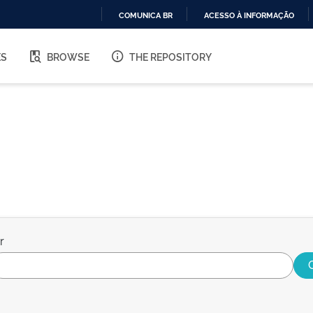
COMUNICA BR
ACESSO À INFORMAÇÃO
IR
PARA
ES
BROWSE
THE REPOSITORY
O
CONTEÚDO
r