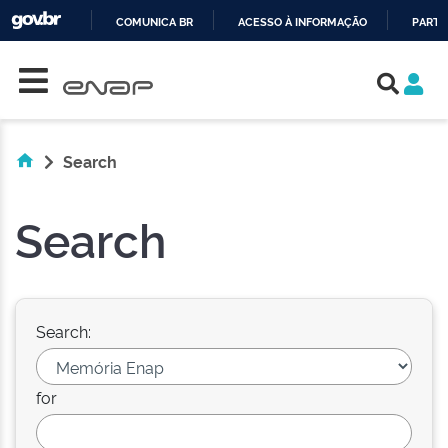
COMUNICA BR
ACESSO À INFORMAÇÃO
PARTI
Skip navigation
IR
PARA
O
CONTEÚDO
Search
Search
Search:
for