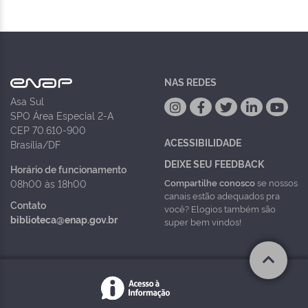
NAS REDES
Asa Sul
SPO Área Especial 2-A
CEP 70.610-900
ACESSIBILIDADE
Brasília/DF
DEIXE SEU FEEDBACK
Horário de funcionamento
Compartilhe conosco
se nossos
08h00 às 18h00
canais estão adequados pra
Contato
você? Elogios também são
biblioteca@enap.gov.br
super bem vindos!