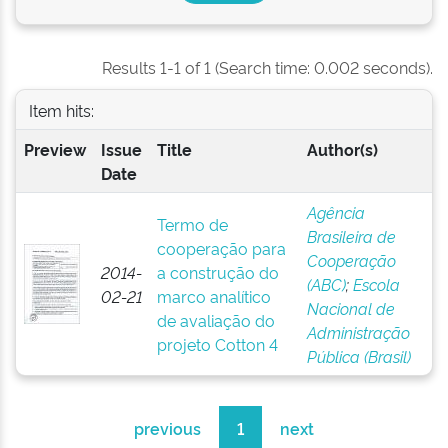
Results 1-1 of 1 (Search time: 0.002 seconds).
Item hits:
Preview
Issue
Title
Author(s)
Date
Agência
Termo de
Brasileira de
cooperação para
Cooperação
2014-
a construção do
(ABC)
;
Escola
02-21
marco analítico
Nacional de
de avaliação do
Administração
projeto Cotton 4
Pública (Brasil)
previous
1
next