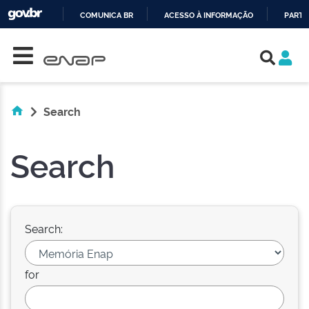
COMUNICA BR
ACESSO À INFORMAÇÃO
PARTI
Skip navigation
IR
PARA
O
CONTEÚDO
Search
Search
Search:
for