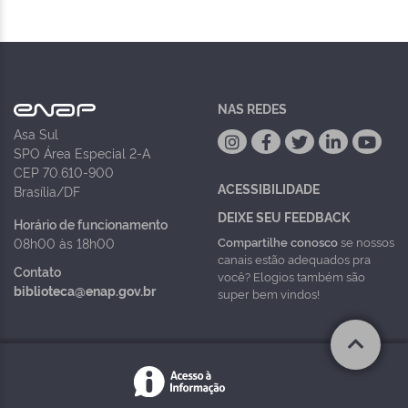
NAS REDES
Asa Sul
SPO Área Especial 2-A
CEP 70.610-900
ACESSIBILIDADE
Brasília/DF
DEIXE SEU FEEDBACK
Horário de funcionamento
Compartilhe conosco
se nossos
08h00 às 18h00
canais estão adequados pra
Contato
você? Elogios também são
biblioteca@enap.gov.br
super bem vindos!