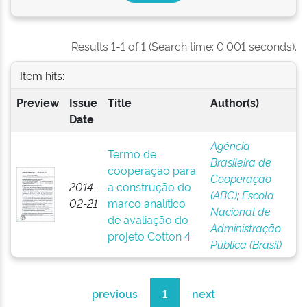
Results 1-1 of 1 (Search time: 0.001 seconds).
Item hits:
Preview
Issue
Title
Author(s)
Date
Agência
Termo de
Brasileira de
cooperação para
Cooperação
2014-
a construção do
(ABC)
;
Escola
02-21
marco analítico
Nacional de
de avaliação do
Administração
projeto Cotton 4
Pública (Brasil)
previous
1
next