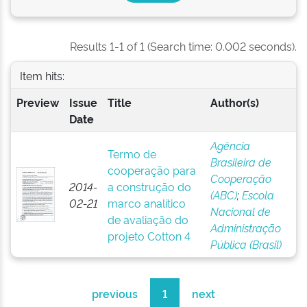
Results 1-1 of 1 (Search time: 0.002 seconds).
Item hits:
Preview
Issue
Title
Author(s)
Date
Agência
Termo de
Brasileira de
cooperação para
Cooperação
2014-
a construção do
(ABC)
;
Escola
02-21
marco analítico
Nacional de
de avaliação do
Administração
projeto Cotton 4
Pública (Brasil)
previous
1
next