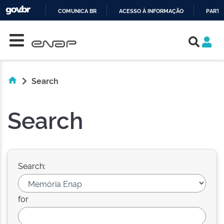
COMUNICA BR
ACESSO À INFORMAÇÃO
PARTI
Skip navigation
IR
PARA
O
CONTEÚDO
Search
Search
Search:
for