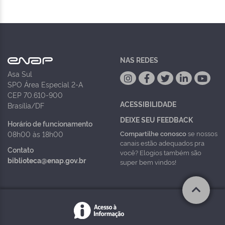
NAS REDES
Asa Sul
SPO Área Especial 2-A
CEP 70.610-900
ACESSIBILIDADE
Brasília/DF
DEIXE SEU FEEDBACK
Horário de funcionamento
Compartilhe conosco
se nossos
08h00 às 18h00
canais estão adequados pra
Contato
você? Elogios também são
biblioteca@enap.gov.br
super bem vindos!