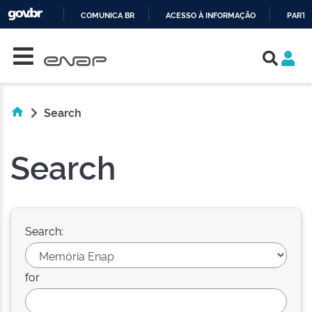
COMUNICA BR
ACESSO À INFORMAÇÃO
PARTI
Skip navigation
IR
PARA
O
CONTEÚDO
Search
Search
Search:
for