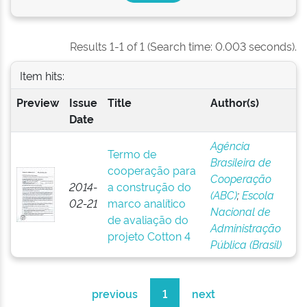
Results 1-1 of 1 (Search time: 0.003 seconds).
Item hits:
Preview
Issue
Title
Author(s)
Date
Agência
Termo de
Brasileira de
cooperação para
Cooperação
2014-
a construção do
(ABC)
;
Escola
02-21
marco analítico
Nacional de
de avaliação do
Administração
projeto Cotton 4
Pública (Brasil)
previous
1
next