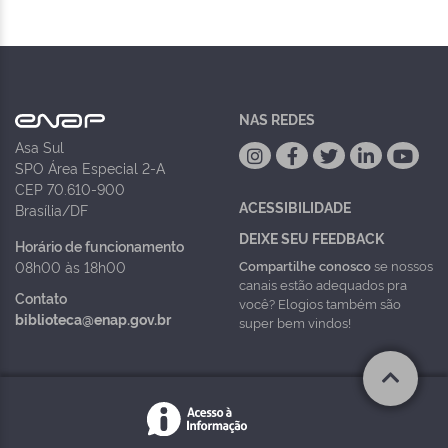
NAS REDES
Asa Sul
SPO Área Especial 2-A
CEP 70.610-900
ACESSIBILIDADE
Brasília/DF
DEIXE SEU FEEDBACK
Horário de funcionamento
Compartilhe conosco
se nossos
08h00 às 18h00
canais estão adequados pra
Contato
você? Elogios também são
biblioteca@enap.gov.br
super bem vindos!