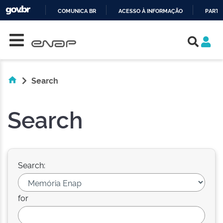
COMUNICA BR
ACESSO À INFORMAÇÃO
PARTI
Skip navigation
IR
PARA
O
CONTEÚDO
Search
Search
Search:
for