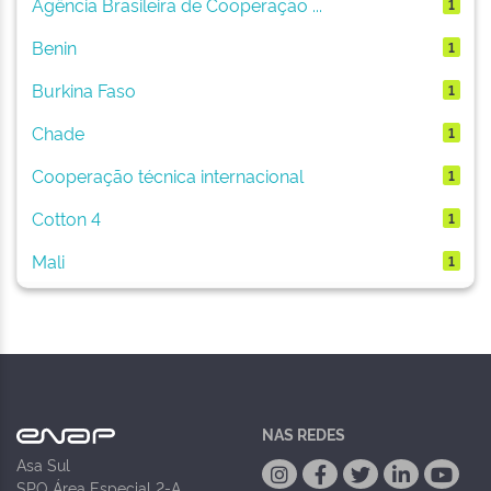
Agência Brasileira de Cooperação ...
1
Benin
1
Burkina Faso
1
Chade
1
Cooperação técnica internacional
1
Cotton 4
1
Mali
1
NAS REDES
Asa Sul
SPO Área Especial 2-A