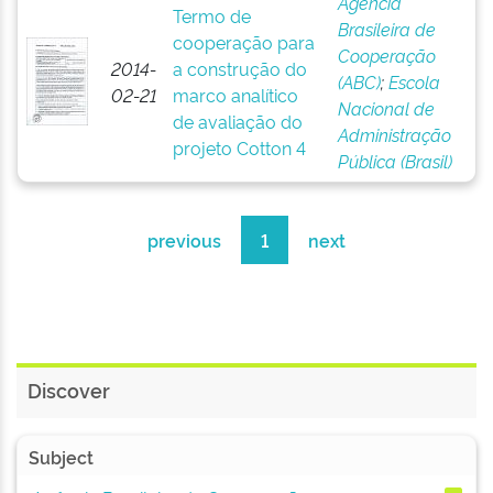
Agência
Termo de
Brasileira de
cooperação para
Cooperação
2014-
a construção do
(ABC)
;
Escola
02-21
marco analítico
Nacional de
de avaliação do
Administração
projeto Cotton 4
Pública (Brasil)
previous
1
next
Discover
Subject